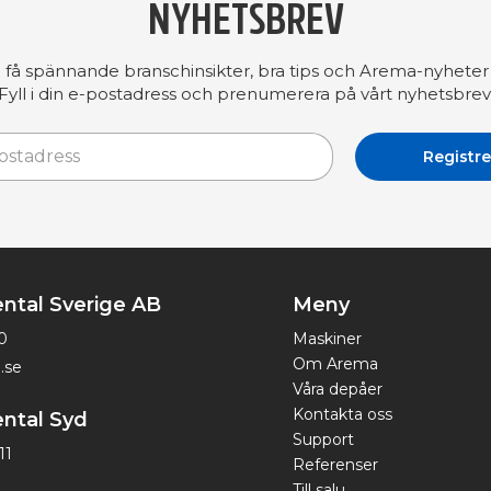
NYHETSBREV
å få spännande branschinsikter, bra tips och Arema-nyheter 
Fyll i din e-postadress och prenumerera på vårt nyhetsbrev
ntal Sverige AB
Meny
0
Maskiner
Om Arema
.se
Våra depåer
Kontakta oss
ntal Syd
Support
11
Referenser
Till salu