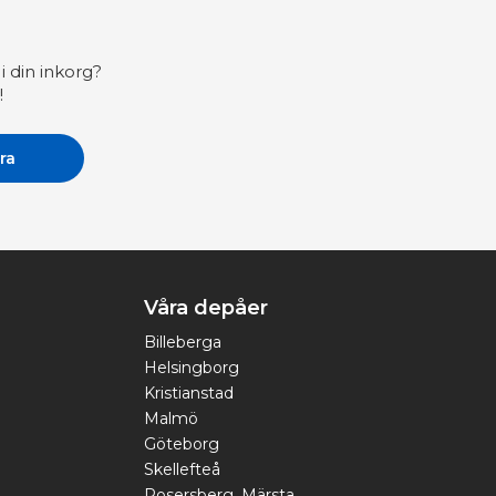
i din inkorg?
!
Våra depåer
Billeberga
Helsingborg
Kristianstad
Malmö
Göteborg
Skellefteå
Rosersberg, Märsta