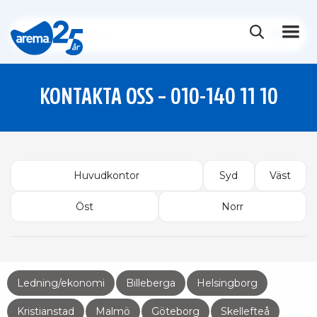
KONTAKTA OSS –
010-140 11 10
Huvudkontor
Syd
Väst
Öst
Norr
Ledning/ekonomi
Billeberga
Helsingborg
Kristianstad
Malmö
Göteborg
Skellefteå