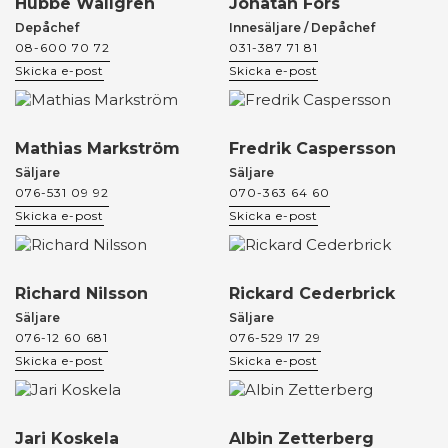
Hubbe Wållgren
Jonatan Fors
Depåchef
Innesäljare / Depåchef
08-600 70 72
031-387 71 81
Skicka e-post
Skicka e-post
Mathias Markström
Fredrik Caspersson
Säljare
Säljare
076-531 09 92
070-363 64 60
Skicka e-post
Skicka e-post
Richard Nilsson
Rickard Cederbrick
Säljare
Säljare
076-12 60 681
076-529 17 29
Skicka e-post
Skicka e-post
Jari Koskela
Albin Zetterberg