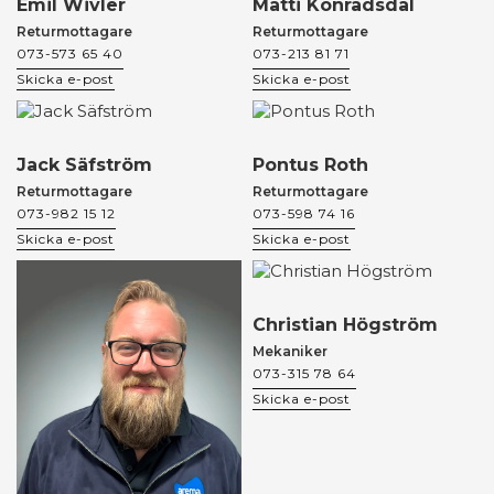
Emil Wivler
Matti Konradsdal
Returmottagare
Returmottagare
073-573 65 40
073-213 81 71
Skicka e-post
Skicka e-post
Jack Säfström
Pontus Roth
Returmottagare
Returmottagare
073-982 15 12
073-598 74 16
Skicka e-post
Skicka e-post
Christian Högström
Mekaniker
073-315 78 64
Skicka e-post