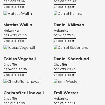
073-567 13 99
073-578 50 75
Skicka e-post
Skicka e-post
Mattias Wallin
Daniel Källman
Mekaniker
Mekaniker
079-032 01 40
070-156 75 84
Skicka e-post
Skicka e-post
Tobias Vegehall
Daniel Söderlund
Chaufför
Chaufför
070-860 23 58
073-713 05 42
Skicka e-post
Skicka e-post
Christoffer Lindwall
Emil Wester
Chaufför
Mekaniker
073-513 26 23
073-745 60 19