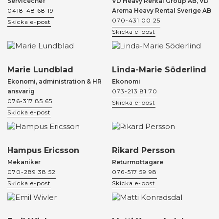
Servicechef
VD Heavy Rental Group AB, VD
0418-48 68 19
Arema Heavy Rental Sverige AB
070-431 00 25
Skicka e-post
Skicka e-post
Marie Lundblad
Linda-Marie Söderlind
Ekonomi, administration & HR
Ekonomi
ansvarig
073-213 81 70
076-317 85 65
Skicka e-post
Skicka e-post
Hampus Ericsson
Rikard Persson
Mekaniker
Returmottagare
070-289 38 52
076-517 59 98
Skicka e-post
Skicka e-post