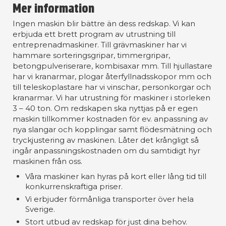
Mer information
Ingen maskin blir bättre än dess redskap. Vi kan
erbjuda ett brett program av utrustning till
entreprenadmaskiner. Till grävmaskiner har vi
hammare sorteringsgripar, timmergripar,
betongpulveriserare, kombisaxar mm. Till hjullastare
har vi kranarmar, plogar återfyllnadsskopor mm och
till teleskoplastare har vi vinschar, personkorgar och
kranarmar. Vi har utrustning för maskiner i storleken
3 – 40 ton. Om redskapen ska nyttjas på er egen
maskin tillkommer kostnaden för ev. anpassning av
nya slangar och kopplingar samt flödesmätning och
tryckjustering av maskinen. Låter det krångligt så
ingår anpassningskostnaden om du samtidigt hyr
maskinen från oss.
Våra maskiner kan hyras på kort eller lång tid till
konkurrenskraftiga priser.
Vi erbjuder förmånliga transporter över hela
Sverige.
Stort utbud av redskap för just dina behov.