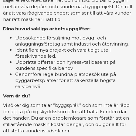
säljer effektivitet, säkerhet och drifttid. Du blir bryggan
mellan våra depåer och kundernas byggprojekt. Din roll
är att vara rådgivande expert som ser till att våra kunder
har rätt maskiner i rätt tid.
Dina huvudsakliga arbetsuppgifter:
Uppsökande försäljning mot bygg- och
anläggningsföretag samt industri och återvinning.
Identifiera nya projekt och vara tidigt ute i
föreskrivande led.
Upprätta offerter och hyresavtal baserat på
kundens specifika behov.
Genomföra regelbundna platsbesök ute på
byggarbetsplatser för att säkerställa högsta
servicenivå.
Vem är du?
Vi söker dig som talar ”byggspråk” och som inte är rädd
för att ta på dig skyddsskorna för att träffa kunden där
det händer. Du är en problemlösare som förstår att en
stillastående maskin kostar pengar, och du gör allt för
att stötta kundens tidsplaner.