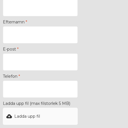
Efternamn
*
E-post
*
Telefon
*
Ladda upp fil (max filstorlek 5 MB)
Ladda upp fil