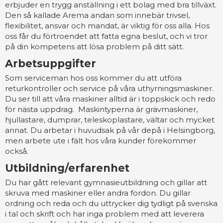
erbjuder en trygg anställning i ett bolag med bra tillväxt.
Den så kallade Arema andan som innebär trivsel,
flexibilitet, ansvar och mandat, är viktig för oss alla. Hos
oss får du förtroendet att fatta egna beslut, och vi tror
på din kompetens att lösa problem på ditt sätt.
Arbetsuppgifter
Som serviceman hos oss kommer du att utföra
returkontroller och service på våra uthyrningsmaskiner.
Du ser till att våra maskiner alltid är i toppskick och redo
för nästa uppdrag. Maskintyperna är grävmaskiner,
hjullastare, dumprar, teleskoplastare, vältar och mycket
annat. Du arbetar i huvudsak på vår depå i Helsingborg,
men arbete ute i fält hos våra kunder förekommer
också.
Utbildning/erfarenhet
Du har gått relevant gymnasieutbildning och gillar att
skruva med maskiner eller andra fordon. Du gillar
ordning och reda och du uttrycker dig tydligt på svenska
i tal och skrift och har inga problem med att leverera