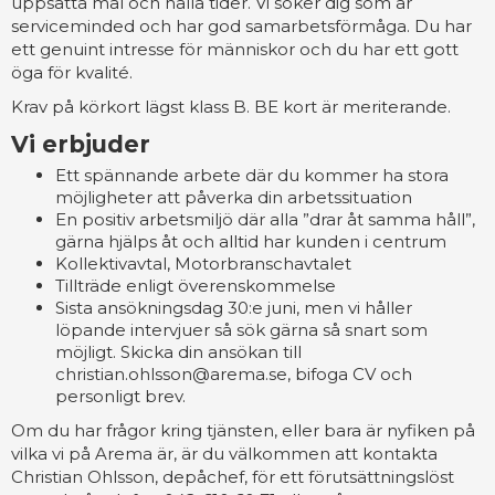
uppsatta mål och hålla tider. Vi söker dig som är
serviceminded och har god samarbetsförmåga. Du har
ett genuint intresse för människor och du har ett gott
öga för kvalité.
Krav på körkort lägst klass B. BE kort är meriterande.
Vi erbjuder
Ett spännande arbete där du kommer ha stora
möjligheter att påverka din arbetssituation
En positiv arbetsmiljö där alla ”drar åt samma håll”,
gärna hjälps åt och alltid har kunden i centrum
Kollektivavtal, Motorbranschavtalet
Tillträde enligt överenskommelse
Sista ansökningsdag 30:e juni, men vi håller
löpande intervjuer så sök gärna så snart som
möjligt. Skicka din ansökan till
christian.ohlsson@arema.se, bifoga CV och
personligt brev.
Om du har frågor kring tjänsten, eller bara är nyfiken på
vilka vi på Arema är, är du välkommen att kontakta
Christian Ohlsson, depåchef, för ett förutsättningslöst